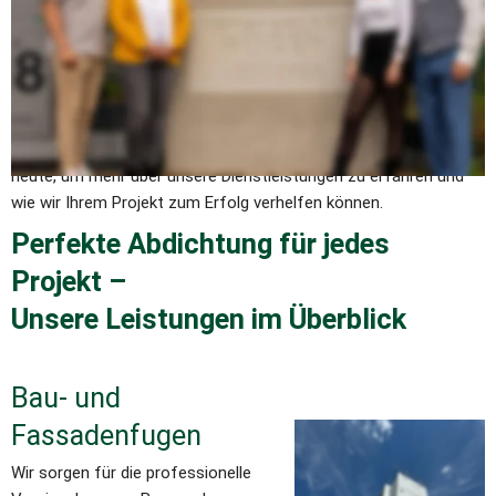
nach strengen Normen erfordern. Unsere Experten sind durch 
umfassende Schulungen bestens qualifiziert, um auch die 
anspruchsvollsten Projekte fachgerecht und effizient zu 
realisieren. Vertrauen Sie auf unsere jahrzehntelange Erfahrung 
und unser Fachwissen, um Ihr Bauvorhaben mit höchster 
Sorgfalt und Qualität zu verwirklichen. Kontaktieren Sie uns 
heute, um mehr über unsere Dienstleistungen zu erfahren und 
wie wir Ihrem Projekt zum Erfolg verhelfen können.
Perfekte Abdichtung für jedes 
Projekt – 
Unsere Leistungen im Überblick
Bau- und 
Fassadenfugen
Wir sorgen für die professionelle 