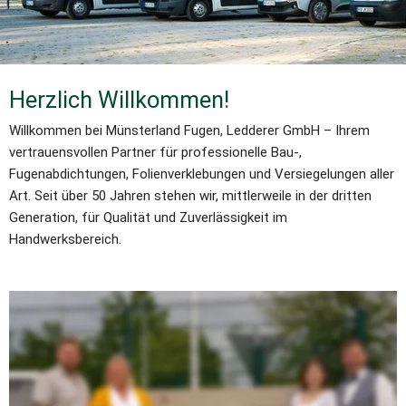
Herzlich Willkommen!
Willkommen bei Münsterland Fugen, Ledderer GmbH – Ihrem 
vertrauensvollen Partner für professionelle Bau-, 
Fugenabdichtungen, Folienverklebungen und Versiegelungen aller 
Art. Seit über 50 Jahren stehen wir, mittlerweile in der dritten 
Generation, für Qualität und Zuverlässigkeit im 
Handwerksbereich.
Unser Angebot umfasst ein breites Spektrum an 
Dienstleistungen, von klassischen Badezimmerfugen bis hin zu 
spezialisierten Versiegelungen nach dem 
Wasserhaushaltsgesetz (WHG), die eine präzise Ausführung 